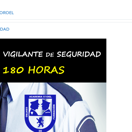
 OROEL
IDAD