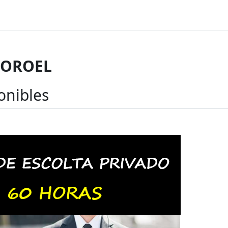
 OROEL
onibles